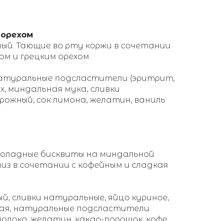
 орехом
ный. Тающие во рту коржи в сочетании
ом и грецким орехом.
натуральные подсластители (эритрит,
ех, миндальная мука, сливки
рожный, сок лимона, желатин, ваниль
коладные бисквиты на миндальной
чиз в сочетании с кофейным и сладкая
й, сливки натуральные, яйцо куриное,
ная, натуральные подсластители
молоко, желатин, какао-порошок, кофе.