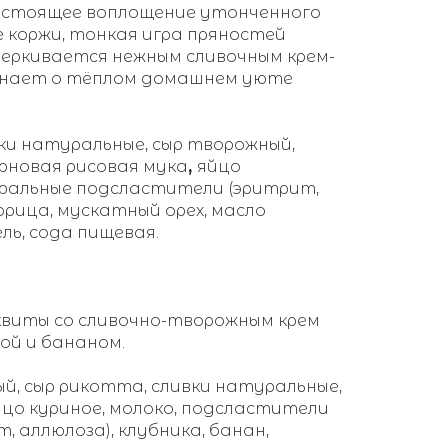
стоящее воплощение утонченного
е коржи, тонкая игра пряностей
черкивается нежным сливочным крем-
инает о тёплом домашнем уюте
вки натуральные, сыр творожный,
ерновая рисовая мука
,
яйцо
уральные подсластители (эритрит,
орица, мускатный орех, масло
ль, сода пищевая.
квиты со сливочно-творожным крем
ой и бананом.
й, сыр рикотта, сливки натуральные,
цо куриное, молоко, подсластители
 аллюлоза), клубника, банан,