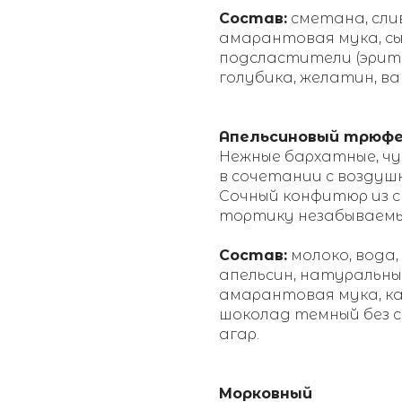
Состав:
сметана, слив
амарантовая мука, с
подсластители (эритр
голубика, желатин, в
Апельсиновый трюф
Нежные бархатные, ч
в сочетании с воздуш
Сочный конфитюр из 
тортику незабываемый
Состав:
молоко, вода,
апельсин, натуральны
амарантовая мука, ка
шоколад темный без с
агар.
Морковный