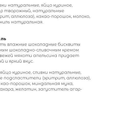
ки натуральные, яйцо куриное,
ыр творожный, натуральные
ит, аллюлоза), какао-порошок, молоко,
аниль натуральная.
ель
уть влажные шоколадные бисквиты
ным шоколадно-сливочным кремом.
свежей мякоти апельсина придает
 и яркий вкус.
 яйцо куриное, сливки натуральные,
е подсластители (эритрит, аллюлоза),
као-порошок, миндальная мука,
ахара, желатин, загуститель агар-