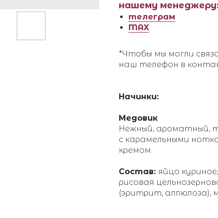
нашему менеджеру
телеграм
MAX
*Чтобы мы могли связ
наш телефон в конт
Начинки:
Медовик
Нежный, ароматный, т
с карамельными нотк
кремом.
Состав:
яйцо куриное
рисовая цельнозерно
(эритрит, аллюлоза), 