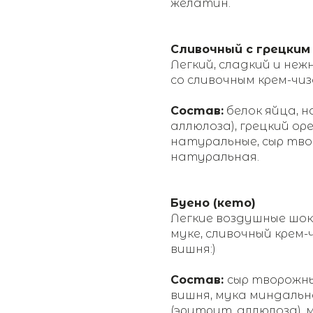
желатин.
Сливочный с грецким
Легкий, сладкий и неж
со сливочным крем-чиз
Состав:
белок яйца, 
аллюлоза), грецкий ор
натуральные, сыр тво
натуральная.
Буено (кето)
Легкие воздушные шо
муке, сливочный крем-
вишня:)
Состав:
сыр творожны
вишня, мука миндаль
(эритрит, аллюлоза), 