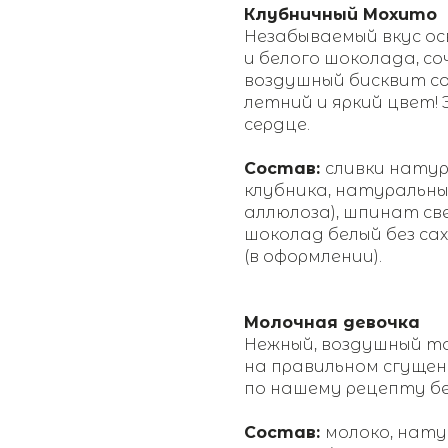
Клубничный Мохито
Незабываемый вкус ос
и белого шоколада, с
воздушный бисквит с
летний и яркий цвет!
сердце.
Состав:
сливки натур
клубника, натуральн
аллюлоза), шпинат св
шоколад белый без са
(в оформлении).
Молочная девочка
Нежный, воздушный то
на правильном сгущен
по нашему рецепту бе
Состав:
молоко, нат