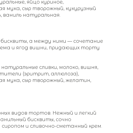
уральные, яйцо куриное,
ая мука, сыр творожный, кукурузный
, ваниль натуральная.
 бисквиты, а между ними — сочетание
рема и ягод вишни, придающих торту
 натуральные сливки, молоко, вишня,
тители (эритрит, аллюлоза),
ая мука, сыр творожный, желатин,
рных видов тортов. Нежный и легкий
анильный бисквиты, сочно
сиропом и сливочно-сметанный крем.