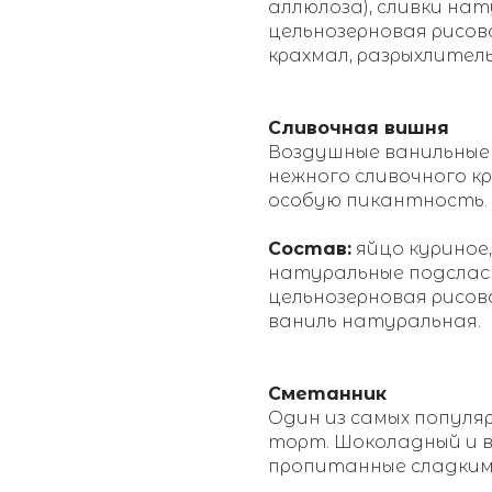
аллюлоза), сливки нат
цельнозерновая рисов
крахмал, разрыхлитель
Сливочная вишня
Воздушные ванильные
нежного сливочного к
особую пикантность.
Состав:
яйцо куриное,
натуральные подслас
цельнозерновая рисов
ваниль натуральная.
Сметанник
Один из самых популя
торт. Шоколадный и в
пропитанные сладким 