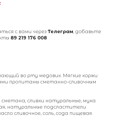
:
аться с вами через
Телеграм
, добавьте
акты
89 219 176 008
ающий во рту медовик. Мягкие коржи
ами пропитаны сметанно-сливочным
, сметана, сливки натуральные, мука
вая, натуральные подсластители
масло сливочное, соль, сода пищевая.