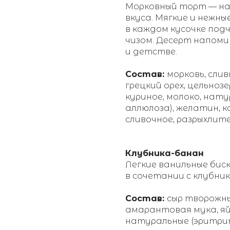
Морковный торт — на
вкуса. Мягкие и нежны
в каждом кусочке под
чизом. Десерт напом
и детстве.
Состав:
морковь, сли
грецкий орех, цельноз
куриное, молоко, нат
аллюлоза), желатин, к
сливочное, разрыхлите
Клубника-банан
Легкие ванильные бис
в сочетании с клубник
Состав:
сыр творожны
амарантовая мука, яй
натуральные (эритрит,