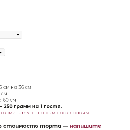
т
 см на 36 см
см .
а 60 см
250 грамм на 1 гостя.
о изменить по вашим пожеланиям
ь стоимость торта —
напишите