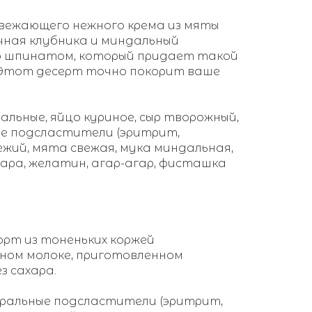
вежающего нежного крема из мяты
очная клубника и миндальный
о шпинатом, который придает такой
 Этот десерт точно покорит ваше
альные, яйцо куриное, сыр творожный,
ые подсластители (эритрит,
ежий, мята свежая, мука миндальная,
хара, желатин, агар-агар, фисташка
рт из тоненьких коржей
ном молоке, приготовленном
з сахара.
уральные подсластители (эритрит,