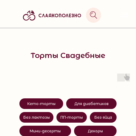
РАССЧИТАТЬ ТОРТ
Торты Свадебные
Кето-торты
Для диабетиков
Без лактозы
ПП-торты
Без яйца
Мини-десерты
Декоры