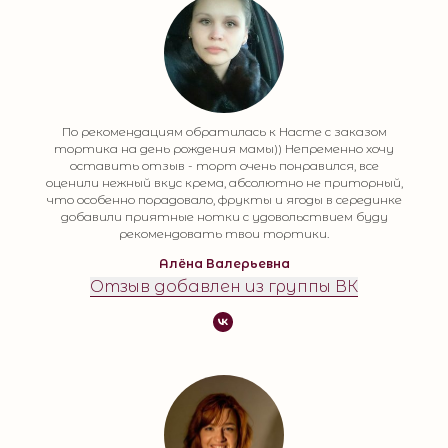
По рекомендациям обратилась к Насте с заказом
тортика на день рождения мамы)) Непременно хочу
оставить отзыв - торт очень понравился, все
оценили нежный вкус крема, абсолютно не приторный,
что особенно порадовало, фрукты и ягоды в серединке
добавили приятные нотки с удовольствием буду
рекомендовать твои тортики.
Алёна Валерьевна
Отзыв добавлен из группы ВК