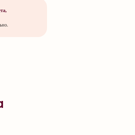
та,
ьно.
а