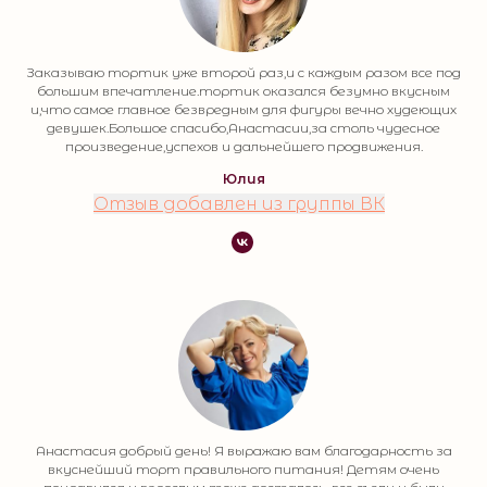
Заказываю тортик уже второй раз,и с каждым разом все под
большим впечатление.тортик оказался безумно вкусным
и,что самое главное безвредным для фигуры вечно худеющих
девушек.Большое спасибо,Анастасии,за столь чудесное
произведение,успехов и дальнейшего продвижения.
Юлия
Отзыв добавлен из группы ВК
Анастасия добрый день! Я выражаю вам благодарность за
вкуснейший торт правильного питания! Детям очень