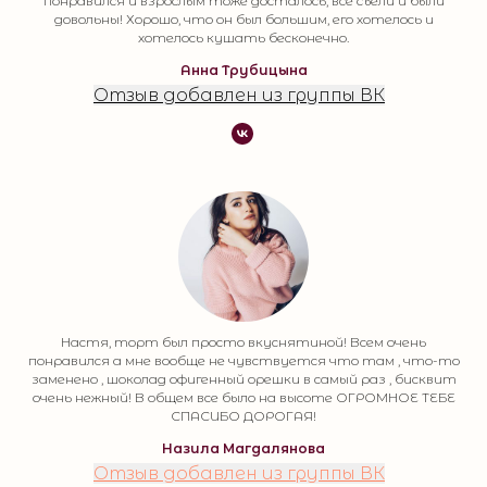
понравился и взрослым тоже досталось, все съели и были
довольны! Хорошо, что он был большим, его хотелось и
хотелось кушать бесконечно.
Анна Трубицына
Отзыв добавлен из группы ВК
Настя, торт был просто вкуснятиной! Всем очень
понравился а мне вообще не чувствуется что там , что-то
заменено , шоколад офигенный орешки в самый раз , бисквит
очень нежный! В общем все было на высоте ОГРОМНОЕ ТЕБЕ
СПАСИБО ДОРОГАЯ!
Назила Магдалянова
Отзыв добавлен из группы ВК