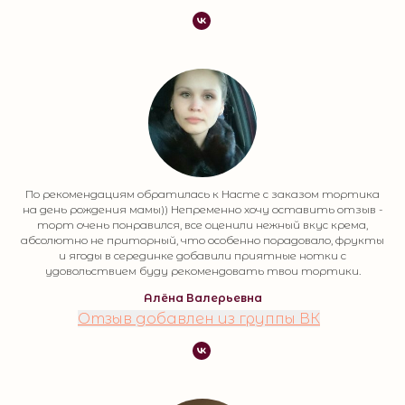
По рекомендациям обратилась к Насте с заказом тортика
на день рождения мамы)) Непременно хочу оставить отзыв -
торт очень понравился, все оценили нежный вкус крема,
абсолютно не приторный, что особенно порадовало, фрукты
и ягоды в серединке добавили приятные нотки с
удовольствием буду рекомендовать твои тортики.
Алёна Валерьевна
Отзыв добавлен из группы ВК