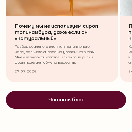
Почему мы не используем сироп
П
топинамбура, даже если он
п
«натуральный»
н
Разбор реального влияния популярного
К
натурального сиропа на уровень глюкозы.
м
Мнение эндокринологов и скрытые риски
ч
фруктозы для обмена веществ.
а
27.07.2026
2
Читать блог