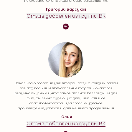
не сказали. Очень вкусно! буду заказывать.
Григорий Барсуков
Отзыв добавлен из группы ВК
Заказываю тортик уже второй раз,и с каждым разом
все под большим впечатление.тортик оказался
безумно вкусным и,что самое главное безвредным для
фигуры вечно худеющих девушек.Большое
спасибо,Анастасии,за столь чудесное
произведение,успехов и дальнейшего продвижения.
Юлия
Отзыв добавлен из группы ВК