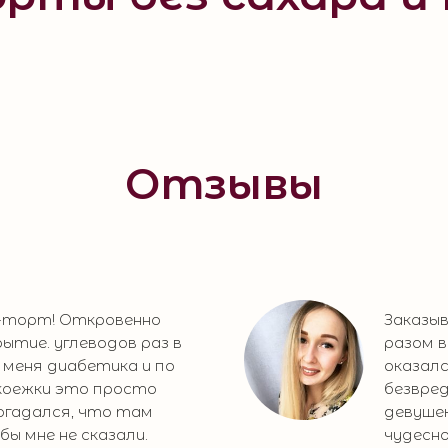
Отзывы
о-торт! Откровенно
Заказы
ытие. углеводов раз в
разом 
я меня диабетика и по
оказалс
оежки это просто
безвред
догадался, что там
девуше
бы мне не сказали.
чудесно