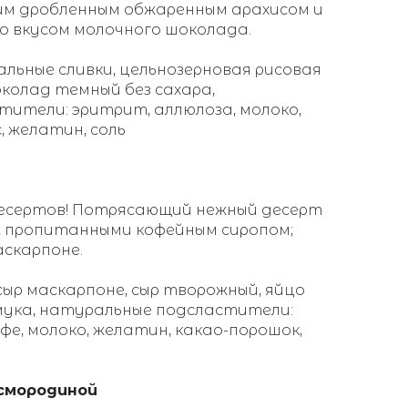
им дробленным обжаренным арахисом и
со вкусом молочного шоколада.
альные сливки, цельнозерновая рисовая
околад темный без сахара,
ители: эритрит, аллюлоза, молоко,
, желатин, соль
десертов! Потрясающий нежный десерт
, пропитанными кофейным сиропом;
аскарпоне.
сыр маскарпоне, сыр творожный, яйцо
мука, натуральные подсластители:
фе, молоко, желатин, какао-порошок,
смородиной