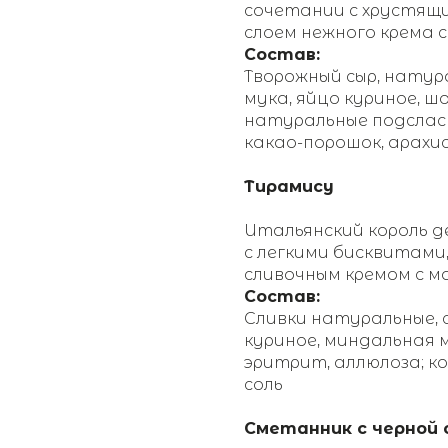
сочетании с хрустящ
слоем нежного крема 
Состав:
Творожный сыр, натур
мука, яйцо куриное, ш
натуральные подсласт
какао-порошок, арахис
Тирамису
Итальянский король 
с легкими бисквитами
сливочным кремом с м
Состав:
Сливки натуральные, 
куриное, миндальная 
эритрит, аллюлоза; ко
соль
Сметанник с черной 