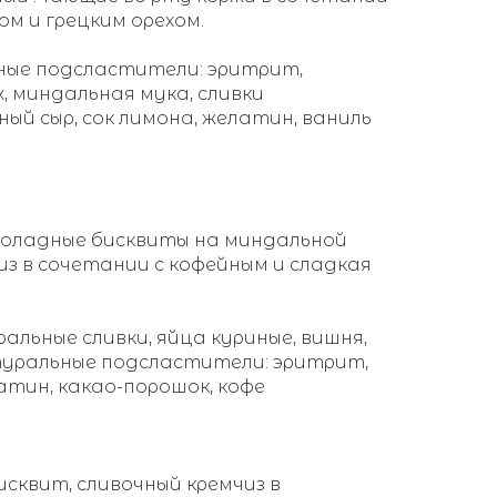
ом и грецким орехом.
ные подсластители: эритрит,
х, миндальная мука, сливки
ый сыр, сок лимона, желатин, ваниль
коладные бисквиты на миндальной
из в сочетании с кофейным и сладкая
альные сливки, яйца куриные, вишня,
туральные подсластители: эритрит,
атин, какао-порошок, кофе
сквит, сливочный кремчиз в