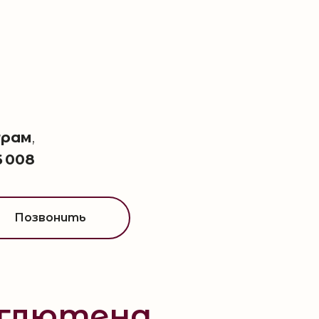
грам
,
6 008
Позвонить
 глютена