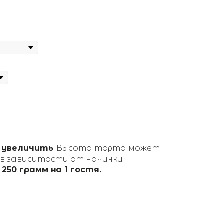
т
г
 увеличить
. Высота торта может
в зависитости от начинки
250 грамм на 1 гостя.