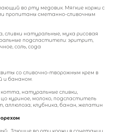
ающий во рту медовик. Мягкие коржи с
ми пропитаны сметанно-сливочным
а, сливки натуральные, мука рисовая
уральные подсластители: эритрит,
ное, соль, сода
квиты со сливочно-творожным крем в
й и бананом.
икотта, натуральные сливки,
цо куриное, молоко, подсластитель
, аллюлоза; клубника, банан, желатин
 орехом
ный . Тающие во рту коржи в сочетании