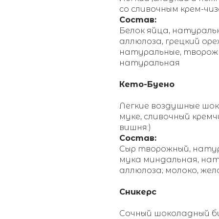
со сливочным крем-чиз
Состав:
Белок яйца, натураль
аллюлоза, грецкий оре
натуральные, творожн
натуральная
Кето-Буено
Легкие воздушные шо
муке, сливочный кремч
вишня:)
Состав:
Сыр творожный, натур
мука миндальная, на
аллюлоза; молоко, жел
Сникерс
Сочный шоколадный би