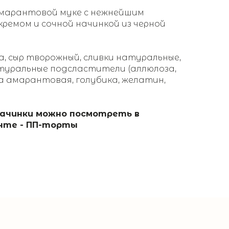
амарантовой муке с нежнейшим
ремом и сочной начинкой из черной
а, сыр творожный, сливки натуральные,
туральные подсластители (аллюлоза,
ка амарантовая, голубика, желатин,
начинки можно посмотреть в
нте - ПП-торты