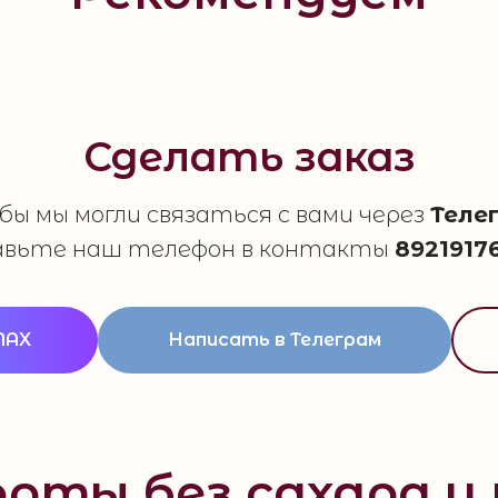
Сделать заказ
ы мы могли связаться с вами через
Теле
авьте наш телефон в контакты
8921917
MAX
Написать в Телеграм
рты без сахара и