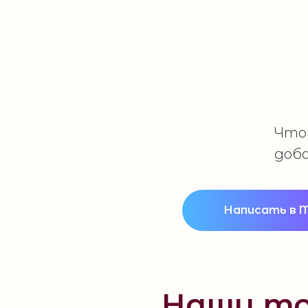
Чтоб
доб
Написать в 
Наши то