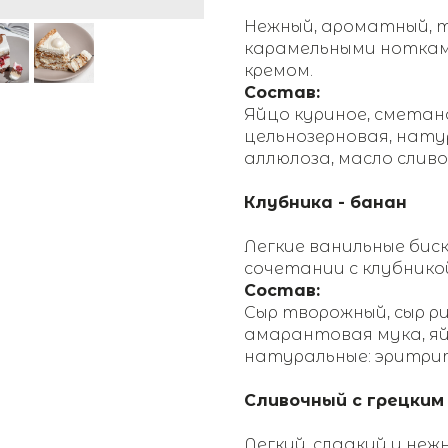
Нежный, ароматный, т
карамельными нотка
кремом.
Состав:
Яйцо куриное, сметан
цельнозерновая, нат
аллюлоза, масло сливоч
Клубника - банан
Легкие ванильные бис
сочетании с клубнико
Состав:
Сыр творожный, сыр р
амарантовая мука, яй
натуральные: эритрит
Сливочный с грецким
Легкий ,сладкий и неж