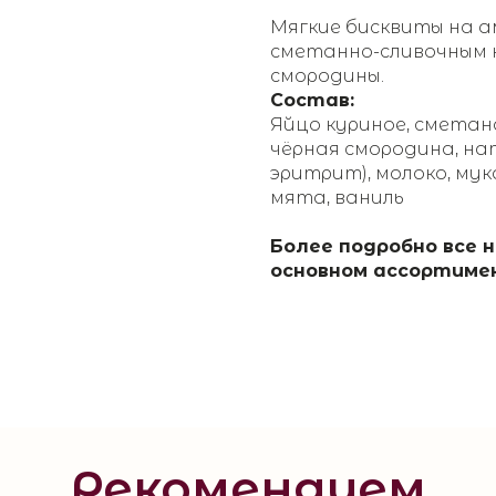
Мягкие бисквиты на 
сметанно-сливочным к
смородины.
Состав:
Яйцо куриное, сметан
чёрная смородина, на
эритрит), молоко, му
мята, ваниль
Более подробно все 
основном ассортиме
Рекомендуем