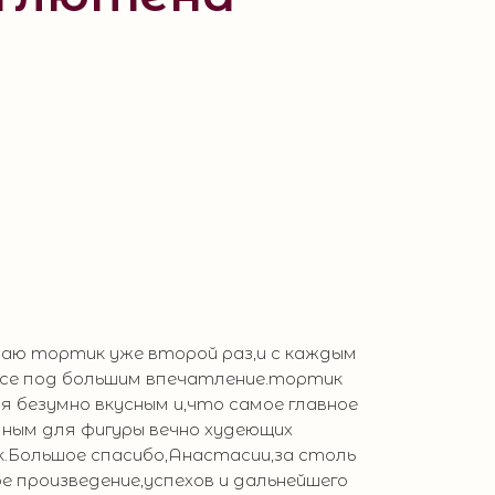
ваю тортик уже второй раз,и с каждым
все под большим впечатление.тортик
я безумно вкусным и,что самое главное
ным для фигуры вечно худеющих
к.Большое спасибо,Анастасии,за столь
е произведение,успехов и дальнейшего