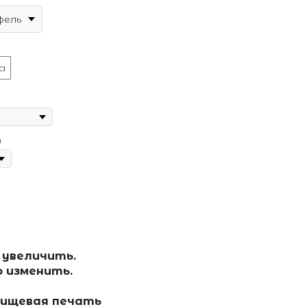
фель
а
т
 увеличить.
 изменить.
пищевая печать