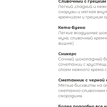
Сливочный с грецким
Легкий ,сладкий и неж
снаружи и мягкая вну
кремчизом и грецким о
Кето-Буено
Легкие воздушные шо
муке, сливочный кремч
вишня:)
Сникерс
Сочный шоколадный би
сочетании с хрустящ
слоем нежного крема 
Сметанник с черной 
Мягкие бисквиты на 
сметанно-сливочным к
смородины.
Более подробно все 