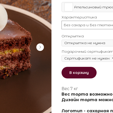
Апельсиновый трю
Характеристика
Без сахара и Без глютен
Открытка
Подарочный сертифика
В корзину
Вес 7 кг
Вес торта возможно
Дизайн торта можно
Логотип - сахарная 