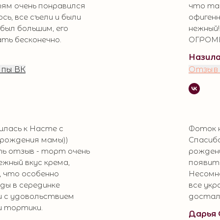
тям очень понравился
что там
ь, все съели и были
офигенн
 был большим, его
нежный!
ть бесконечно.
ОГРОМН
Назила
ппы ВК
Отзыв 
лась к Насте с
Фоток н
 рождения мамы))
Спасиб
ь отзыв - торт очень
рождени
ежный вкус крема,
появитс
 что особенно
Несомне
ды в серединке
все укр
и с удовольствием
достали
и тортики.
Дарья