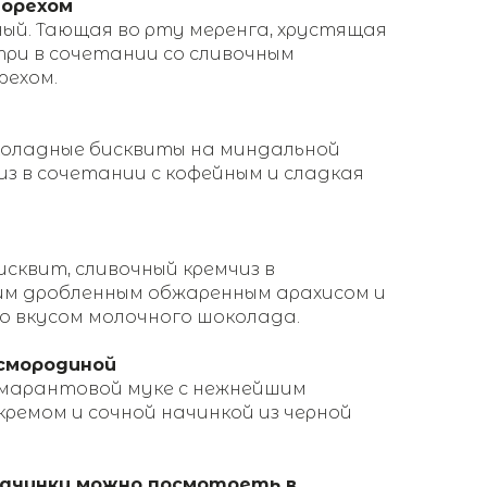
 орехом
ный. Тающая во рту меренга, хрустящая
три в сочетании со сливочным
рехом.
коладные бисквиты на миндальной
из в сочетании с кофейным и сладкая
сквит, сливочный кремчиз в
им дробленным обжаренным арахисом и
со вкусом молочного шоколада.
смородиной
амарантовой муке с нежнейшим
ремом и сочной начинкой из черной
начинки можно посмотреть в