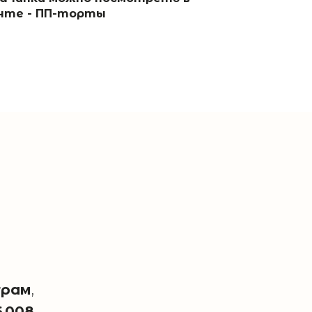
нте - ПП-торты
грам
,
6 008