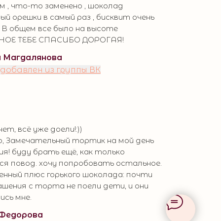
 , что-то заменено , шоколад
ый орешки в самый раз , бисквит очень
 В общем все было на высоте
ОЕ ТЕБЕ СПАСИБО ДОРОГАЯ!
 Магдалянова
добавлен из группы ВК
ет, всё уже доели!:))
о, Замечательный тортик на мой день
я! буду брать ещё, как только
я повод. хочу попробовать остальное.
нный плюс горького шоколада: почти
ашения с торта не поели дети, и они
сь мне.
 Федорова