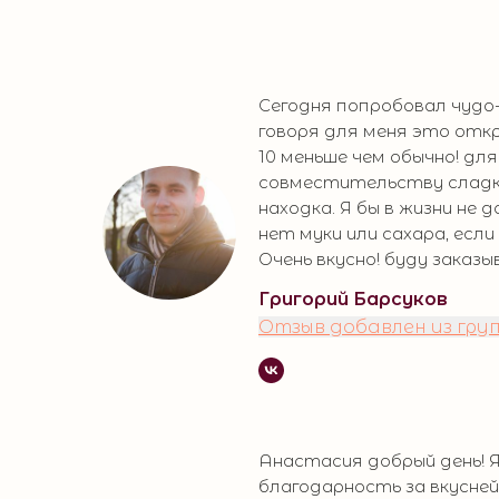
Сегодня попробовал чуд
говоря для меня это откр
10 меньше чем обычно! дл
совместительству сладк
находка. Я бы в жизни не 
нет муки или сахара, если 
Очень вкусно! буду заказы
Григорий Барсуков
Отзыв добавлен из гру
Анастасия добрый день! 
благодарность за вкусн