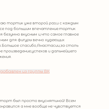
ваю тортик уже второй раз,и с каждым
все под большим впечатление.тортик
я безумно вкусным и,что самое главное
ным для фигуры вечно худеющих
к.Большое спасибо,Анастасии,за столь
е произведение,успехов и дальнейшего
жения.
добавлен из группы ВК
 торт был просто вкуснятиной! Всем
онравился а мне вообще не чувствуется