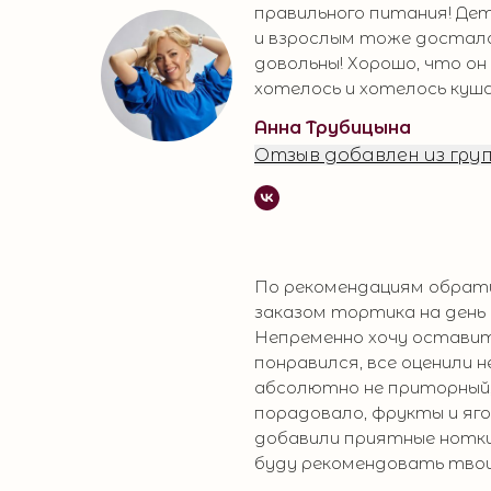
правильного питания! Де
и взрослым тоже досталос
довольны! Хорошо, что он
хотелось и хотелось куша
Анна Трубицына
Отзыв добавлен из гру
По рекомендациям обрати
заказом тортика на день
Непременно хочу оставит
понравился, все оценили н
абсолютно не приторный,
порадовало, фрукты и яго
добавили приятные нотк
буду рекомендовать тво