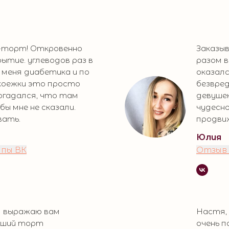
о-торт! Откровенно
Заказы
ытие. углеводов раз в
разом 
я меня диабетика и по
оказалс
оежки это просто
безвред
догадался, что там
девуше
бы мне не сказали.
чудесно
вать.
продви
Юлия
ппы ВК
Отзыв 
Я выражаю вам
Настя,
ейший торт
очень п