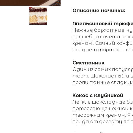
Описание начинки:
Апельсиновый трюф
Нежные бархатные, ч
волшебно сочетаются
кремом . Сочный конф
придает тортику неза
Сметанник
Один из самых популя
торт. Шоколадный и в
пропитанные сладким 
Кокос с клубникой
Легкие шоколадные б
потрясающе нежной ко
творожным кремом. А 
придают десерту летн