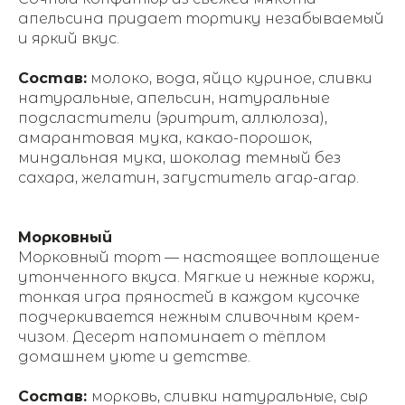
апельсина придает тортику незабываемый
и яркий вкус.
Состав:
молоко, вода, яйцо куриное, сливки
натуральные, апельсин, натуральные
подсластители (эритрит, аллюлоза),
амарантовая мука, какао-порошок,
миндальная мука, шоколад темный без
сахара, желатин, загуститель агар-агар.
Морковный
Морковный торт — настоящее воплощение
утонченного вкуса. Мягкие и нежные коржи,
тонкая игра пряностей в каждом кусочке
подчеркивается нежным сливочным крем-
чизом. Десерт напоминает о тёплом
домашнем уюте и детстве.
Состав:
морковь, сливки натуральные, сыр