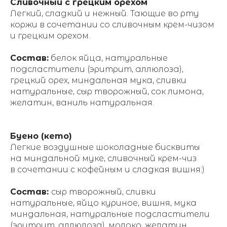
Сливочный с грецким орехом
Легкий, сладкий и нежный. Тающие во рту
коржи в сочетании со сливочным крем-чизом
и грецким орехом.
Состав:
белок яйца, натуральные
подсластители (эритрит, аллюлоза),
грецкий орех, миндальная мука, сливки
натуральные, сыр творожный, сок лимона,
желатин, ваниль натуральная.
Буено (кето)
Легкие воздушные шоколадные бисквиты
на миндальной муке, сливочный крем-чиз
в сочетании с кофейным и сладкая вишня:)
Состав:
сыр творожный, сливки
натуральные, яйцо куриное, вишня, мука
миндальная, натуральные подсластители
(эритрит, аллюлоза), молоко, желатин,