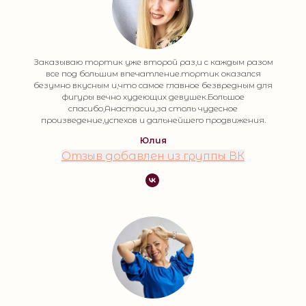
Заказываю тортик уже второй раз,и с каждым разом
все под большим впечатление.тортик оказался
безумно вкусным и,что самое главное безвредным для
фигуры вечно худеющих девушек.Большое
спасибо,Анастасии,за столь чудесное
произведение,успехов и дальнейшего продвижения.
Юлия
Отзыв добавлен из группы ВК