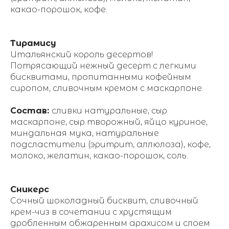
какао-порошок, кофе.
Тирамису
Итальянский король десертов!
Потрясающий нежный десерт с легкими
бисквитами, пропитанными кофейным
сиропом, сливочным кремом с маскарпоне.
Состав:
сливки натуральные, сыр
маскарпоне, сыр творожный, яйцо куриное,
миндальная мука, натуральные
подсластители (эритрит, аллюлоза), кофе,
молоко, желатин, какао-порошок, соль.
Сникерс
Сочный шоколадный бисквит, сливочный
крем-чиз в сочетании с хрустящим
дробленным обжаренным арахисом и слоем