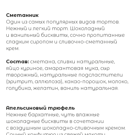
Сметанник
Один из самых популярных видов тортов.
Нежный и легкий торт. Шоколадный
и ванильный бисквиты, сочно пропитанные
сладким сиропом и сливочно-сметанный
крем.
Состав:
сметана, сливки натуральные,
яйцо куриное, амарантовая мука, сыр
творожный, натуральные подсластители
(эритрит, аллюлоза), какао-порошок, молоко,
голубика, желатин, ваниль натуральная.
Апельсиновый трюфель
Нежные бархатные, чуть влажные
шоколадные бисквиты в сочетании
с воздушным шоколадно-сливочным кремом.
Сочный конфитюр из свежей мякоти