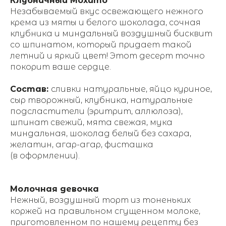
Клубничный Мохито
Незабываемый вкус освежающего нежного
крема из мяты и белого шоколада, сочная
клубника и миндальный воздушный бисквит
со шпинатом, который придает такой
летний и яркий цвет! Этот десерт точно
покорит ваше сердце.
Состав:
сливки натуральные, яйцо куриное,
сыр творожный, клубника, натуральные
подсластители (эритрит, аллюлоза),
шпинат свежий, мята свежая, мука
миндальная, шоколад белый без сахара,
желатин, агар-агар, фисташка
(в оформлении).
Молочная девочка
Нежный, воздушный торт из тоненьких
коржей на правильном сгущенном молоке,
приготовленном по нашему рецепту без