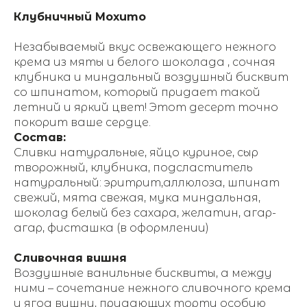
Клубничный Мохито
Незабываемый вкус освежающего нежного
крема из мяты и белого шоколада , сочная
клубника и миндальный воздушный бисквит
со шпинатом, который придает такой
летний и яркий цвет! Этот десерт точно
покорит ваше сердце.
Состав:
Сливки натуральные, яйцо куриное, сыр
творожный, клубника, подсластитель
натуральный: эритрит,аллюлоза, шпинат
свежий, мята свежая, мука миндальная,
шоколад белый без сахара, желатин, агар-
агар, фисташка (в оформлении)
Сливочная вишня
Воздушные ванильные бисквиты, а между
ними – сочетание нежного сливочного крема
и ягод вишни, придающих торту особую