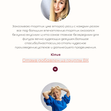
Заказываю тортик уже второй раз,и с каждым разом
все под большим впечатление.тортик оказался
безумно вкусным и,что самое главное безвредным для
фигуры вечно худеющих девушек.Большое
спасибо,Анастасии,за столь чудесное
произведение,успехов и дальнейшего продвижения.
Юлия
Отзыв добавлен из группы ВК