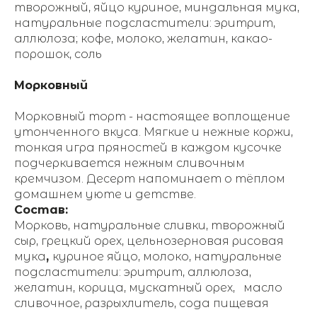
творожный, яйцо куриное, миндальная мука,
натуральные подсластители: эритрит,
аллюлоза; кофе, молоко, желатин, какао-
порошок, соль
Морковный
Морковный торт - настоящее воплощение
утонченного вкуса. Мягкие и нежные коржи,
тонкая игра пряностей в каждом кусочке
подчеркивается нежным сливочным
кремчизом. Десерт напоминает о тёплом
домашнем уюте и детстве.
Состав:
Морковь, натуральные сливки, творожный
сыр, грецкий орех, цельнозерновая рисовая
мука
,
куриное яйцо, молоко, натуральные
подсластители: эритрит, аллюлоза,
желатин, корица, мускатный орех, масло
сливочное, разрыхлитель, сода пищевая