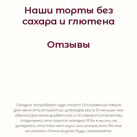
Наши торты без
сахара и глютена
Отзывы
Сегодня попробовал чудо-торт! Откровенно говоря
для меня это открытие. углеводов раз в 10 меньше чем
обычно! для меня диабетика и по совместительству
сладкоежки это просто находка. Я бы в жизни не
догадался, что там нет муки или сахара, если бы мне
не сказали. Очень вкусно! буду заказывать.