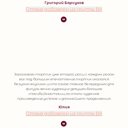
Григорий Барсуков
Отзыв добавлен из группы ВК
Заказываю тортик уже второй раз,и с каждым разом
все под большим впечатление.тортик оказался
безумно вкусным и,что самое главное безвредным для
фигуры вечно худеющих девушек.Большое
спасибо,Анастасии,за столь чудесное
произведение,успехов и дальнейшего продвижения.
Юлия
Отзыв добавлен из группы ВК