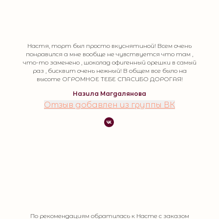
Настя, торт был просто вкуснятиной! Всем очень
понравился а мне вообще не чувствуется что там ,
что-то заменено , шоколад офигенный орешки в самый
раз , бисквит очень нежный! В общем все было на
высоте ОГРОМНОЕ ТЕБЕ СПАСИБО ДОРОГАЯ!
Назила Магдалянова
Отзыв добавлен из группы ВК
По рекомендациям обратилась к Насте с заказом