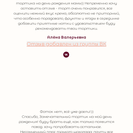
тортика на день рождения мамы)) Непременно хочу
оставить отзыв - торт очень понравился, все
оценили нежный вкус крема, абсолютно не приторный,
что особенно порадовало, фрукты и ягоды в серединке
добавили приятные нотки с удовольствием буду
рекомендовать твои тортики.
Алёна Валерьевна
Отзыв добавлен из группы ВК
Фоток нет, всё уже доели!:))
Спасибо, Замечательный тортик на мой день
рождения! буду брать ещё, как только появится
повод. хочу попробовать остальное.
Несомненный плюс горького шоколада: почти все