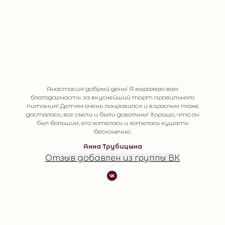
Анастасия добрый день! Я выражаю вам
благодарность за вкуснейший торт правильного
питания! Детям очень понравился и взрослым тоже
досталось, все съели и были довольны! Хорошо, что он
был большим, его хотелось и хотелось кушать
бесконечно.
Анна Трубицына
Отзыв добавлен из группы ВК