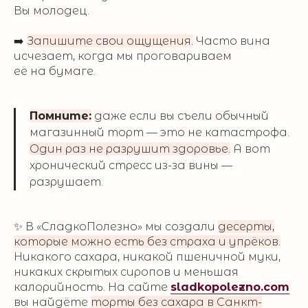
Вы молодец.
➡️
Запишите свои ощущения.
Часто вина
исчезает, когда мы проговариваем
её на бумаге.
Помните:
даже если вы съели обычный
магазинный торт — это не катастрофа.
Один раз не разрушит здоровье.
А вот
хронический стресс из-за вины —
разрушает.
✨ В «СладкоПолезно» мы создали
десерты,
которые можно есть без страха и упрёков.
Никакого сахара, никакой пшеничной муки,
никаких скрытых сиропов и меньшая
калорийность. На сайте
sladkopolezno.com
вы найдёте
торты без сахара в Санкт-