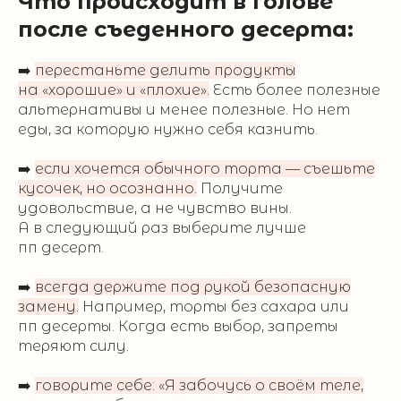
Что происходит в голове
после съеденного десерта:
➡️
перестаньте делить продукты
на «хорошие» и «плохие».
Есть более полезные
альтернативы и менее полезные. Но нет
еды, за которую нужно себя казнить.
➡️
если хочется обычного торта — съешьте
кусочек, но осознанно.
Получите
удовольствие, а не чувство вины.
А в следующий раз выберите лучше
пп десерт.
➡️
всегда держите под рукой безопасную
замену.
Например, торты без сахара или
пп десерты. Когда есть выбор, запреты
теряют силу.
➡️
говорите себе: «Я забочусь о своём теле,