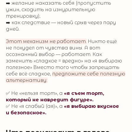
➡️ желание наказать себя (пропустить
ужин, сходить на изнурительную
тренировку);
➡️ как следствие — новый срыв через пару
дней.
Этот механизм не работает.
Никто ещё
не похудел от чувства вины. А вот
осознанный выбор — работает. Как
заменить «сладкое = вредно» на «я выбираю
полезное» Вместо того чтобы запрещать
себе всё сладкое,
предложите себе полезную
альтернативу:
✅ Не «нельзя торт», а
«я съем торт,
который не навредит фигуре».
✅ Не «я слабый (ая)», а
«я выбираю вкусное
и безопасное».