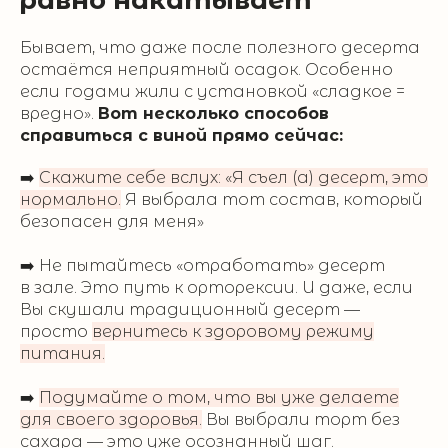
равно накатывает
Бывает, что даже после полезного десерта
остаётся неприятный осадок. Особенно
если годами жили с установкой «сладкое =
вредно».
Вот несколько способов
справиться с виной прямо сейчас:
➡️
Скажите себе вслух: «Я съел (а) десерт, это
нормально.
Я выбрала тот состав, который
безопасен для меня»
➡️ Не пытайтесь «отработать» десерт
в зале. Это путь к орторексии. И даже, если
Вы скушали традиционный десерт —
просто
вернитесь к здоровому режиму
питания.
➡️
Подумайте о том, что вы уже делаете
для своего здоровья.
Вы выбрали торт без
сахара — это уже осознанный шаг.