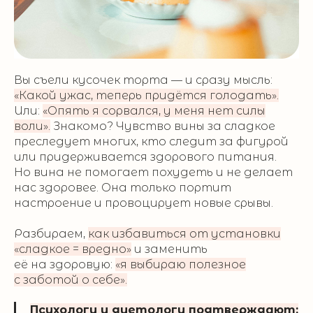
Вы съели кусочек торта — и сразу мысль:
«Какой ужас, теперь придётся голодать».
Или:
«Опять я сорвался, у меня нет силы
воли».
Знакомо? Чувство вины за сладкое
преследует многих, кто следит за фигурой
или придерживается здорового питания.
Но вина не помогает похудеть и не делает
нас здоровее. Она только портит
настроение и провоцирует новые срывы.
Разбираем,
как избавиться от установки
«сладкое = вредно»
и заменить
её на здоровую:
«я выбираю полезное
с заботой о себе».
Психологи и диетологи подтверждают: